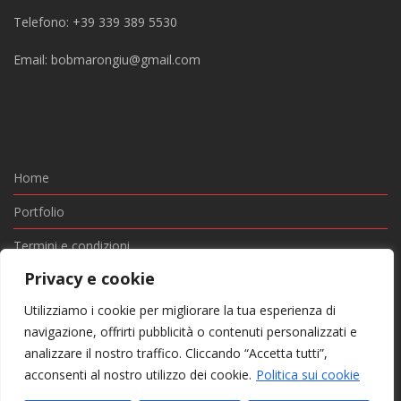
Telefono: +39 339 389 5530
Email:
bobmarongiu@gmail.com
Home
Portfolio
Termini e condizioni
Privacy e cookie
Privacy e Cookie
Utilizziamo i cookie per migliorare la tua esperienza di
Contatti
navigazione, offrirti pubblicità o contenuti personalizzati e
© BOB & JENNY SRLS - Via San Pietro 40/A, 07021 Arzachena
analizzare il nostro traffico. Cliccando “Accetta tutti”,
SS - P. I.: 02985460902
acconsenti al nostro utilizzo dei cookie.
Politica sui cookie