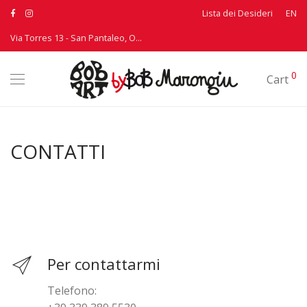
Lista dei Desideri
EN
Via Torres 13 - San Pantaleo, Olbia - T: +39 339 3895530
0
Cart
CONTATTI
Per contattarmi
Telefono: