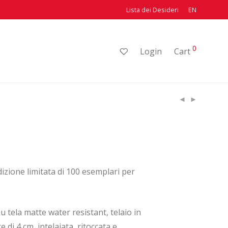
Lista dei Desideri
EN
0
Login
Cart
dizione limitata di 100 esemplari per
u tela matte water resistant, telaio in
 di 4 cm, intelaiata, ritoccata e