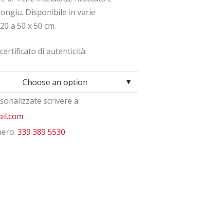
ngiu. Disponibile in varie
20 a 50 x 50 cm.
ertificato di autenticità.
sonalizzate scrivere a:
il.com
mero:
339 389 5530