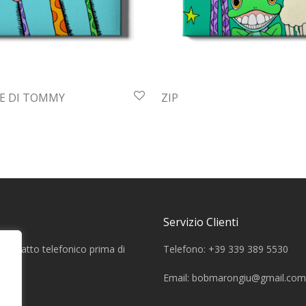
FE DI TOMMY
ZIP
Servizio Clienti
a contatto telefonico prima di
Telefono: +39 339 389 5530
Email:
bobmarongiu@gmail.com