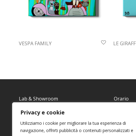
VESPA FAMILY
LE GIRAF
Lab & Showroom
Orario
Via Torres 13
Si consigli
Privacy e cookie
passare.
Utilizziamo i cookie per migliorare la tua esperienza di
07026 San Pantaleo – SS
navigazione, offrirti pubblicità o contenuti personalizzati e