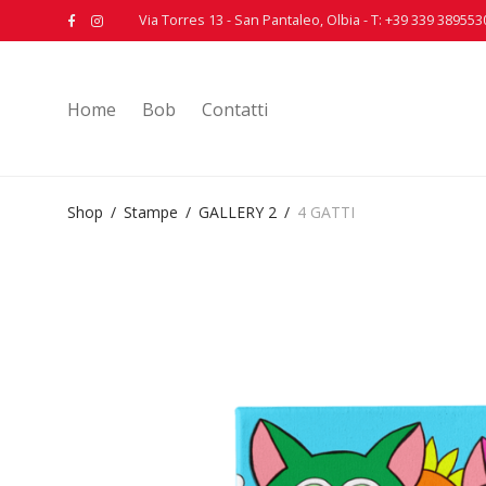
Via Torres 13 - San Pantaleo, Olbia - T: +39 339 389553
Home
Bob
Contatti
Shop
/
Stampe
/
GALLERY 2
/
4 GATTI