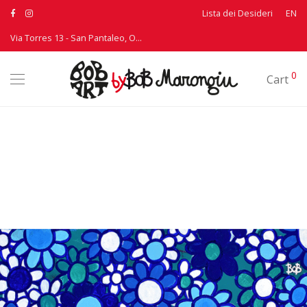
Lista dei Desideri
EN
Via Torres 13 - San Pantaleo, Olbia - T: +39 339 3895530
0
Cart