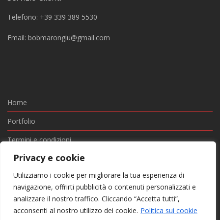
Telefono: +39 339 389 5530
Email:
bobmarongiu@gmail.com
Home
Portfolio
Termini e condizioni
Privacy e cookie
Privacy e Cookie
Utilizziamo i cookie per migliorare la tua esperienza di
Contatti
navigazione, offrirti pubblicità o contenuti personalizzati e
© BOB & JENNY SRLS - Via San Pietro 40/A, 07021 Arzachena
analizzare il nostro traffico. Cliccando “Accetta tutti”,
SS - P. I.: 02985460902
acconsenti al nostro utilizzo dei cookie.
Politica sui cookie