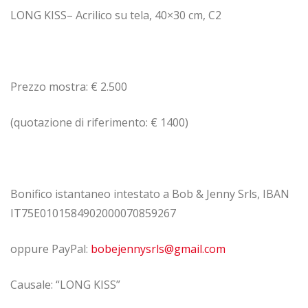
LONG KISS– Acrilico su tela, 40×30 cm, C2
Prezzo mostra: € 2.500
(quotazione di riferimento: € 1400)
Bonifico istantaneo intestato a Bob & Jenny Srls, IBAN
IT75E0101584902000070859267
oppure PayPal:
bobejennysrls@gmail.com
Causale: “LONG KISS”