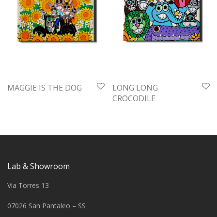
MAGGIE IS THE DOG
LONG LONG
CROCODILE
Lab & Showroom
Via Torres 13
07026 San Pantaleo – SS