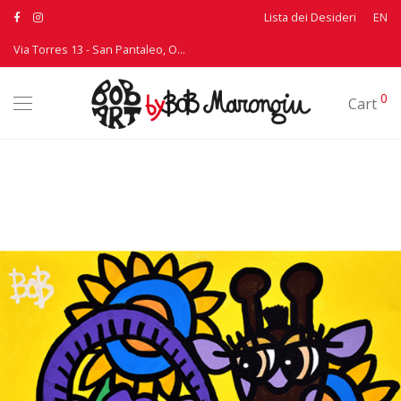
Lista dei Desideri
EN
Via Torres 13 - San Pantaleo, Olbia - T: +39 339 3895530
0
Cart