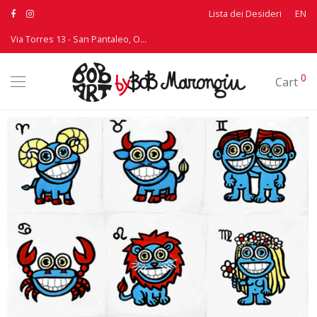
Lista dei Desideri
EN
Via Torres 13 - San Pantaleo, Olbia - T: +39 339 3895530
0
Cart