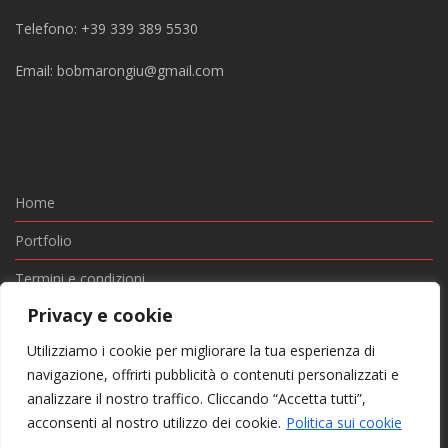
Telefono: +39 339 389 5530
Email:
bobmarongiu@gmail.com
Home
Portfolio
Termini e condizioni
Privacy e cookie
Privacy e Cookie
Utilizziamo i cookie per migliorare la tua esperienza di
Contatti
navigazione, offrirti pubblicità o contenuti personalizzati e
© BOB & JENNY SRLS - Via San Pietro 40/A, 07021 Arzachena
analizzare il nostro traffico. Cliccando “Accetta tutti”,
SS - P. I.: 02985460902
acconsenti al nostro utilizzo dei cookie.
Politica sui cookie