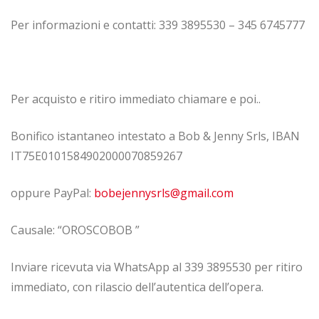
Per informazioni e contatti: 339 3895530 – 345 6745777
Per acquisto e ritiro immediato chiamare e poi..
Bonifico istantaneo intestato a Bob & Jenny Srls, IBAN
IT75E0101584902000070859267
oppure PayPal:
bobejennysrls@gmail.com
Causale: “OROSCOBOB ”
Inviare ricevuta via WhatsApp al 339 3895530 per ritiro
immediato, con rilascio dell’autentica dell’opera.