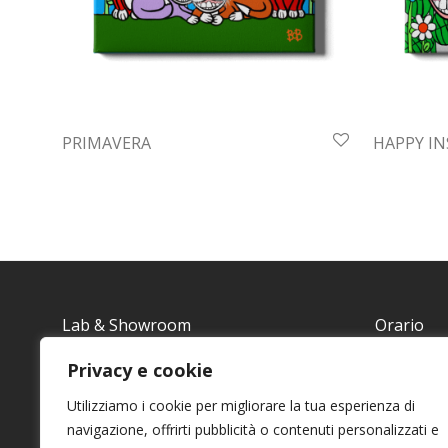
PRIMAVERA
HAPPY IN
Lab & Showroom
Orario
Via Torres 13
Si consigli
Privacy e cookie
passare.
Utilizziamo i cookie per migliorare la tua esperienza di
07026 San Pantaleo – SS
navigazione, offrirti pubblicità o contenuti personalizzati e