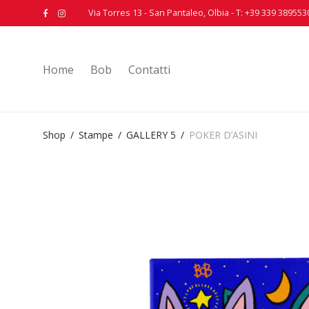
Via Torres 13 - San Pantaleo, Olbia - T: +39 339 389553
Home
Bob
Contatti
Shop
/
Stampe
/
GALLERY 5
/
POKER D’ASINI