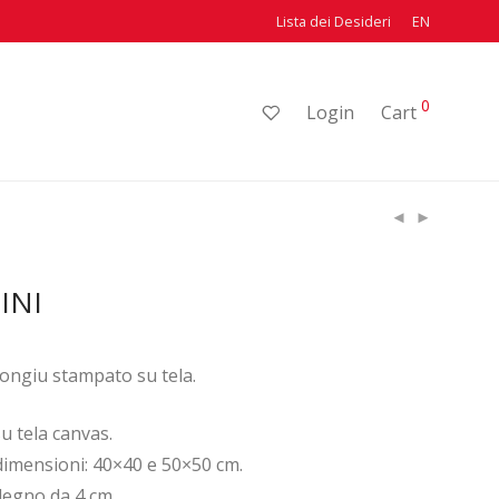
Lista dei Desideri
EN
0
Login
Cart
INI
ngiu stampato su tela.
u tela canvas.
dimensioni: 40×40 e 50×50 cm.
 legno da 4 cm.