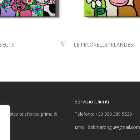
SECTS
LE PECORELLE IRLANDESI
Servizio Clienti
a contatto telefonico prima di
Telefono: +39 339 389 5530
Email:
bobmarongiu@gmail.com