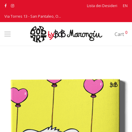
Lista dei Desideri
EN
Via Torres 13 - San Pantaleo, Olbia - T: +39 339 3895530
0
Cart