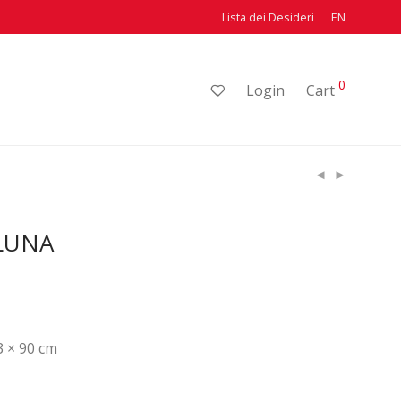
Lista dei Desideri
EN
0
Login
Cart
 LUNA
33 × 90 cm