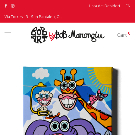
Lista dei Desideri
EN
Via Torres 13 - San Pantaleo, Olbia - T: +39 339 3895530
0
Cart