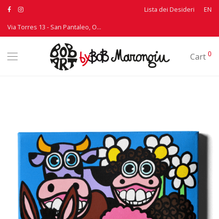
Lista dei Desideri
EN
Via Torres 13 - San Pantaleo, Olbia - T: +39 339 3895530
0
Cart