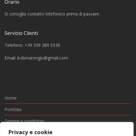
Orario
Si consiglia contatto telefonico prima di passare.
Servizio Clienti
Telefono: +39 339 389 5530
Email:
bobmarongiu@gmail.com
Home
Portfolio
Termini e condizioni
Privacy e cookie
Privacy e Cookie