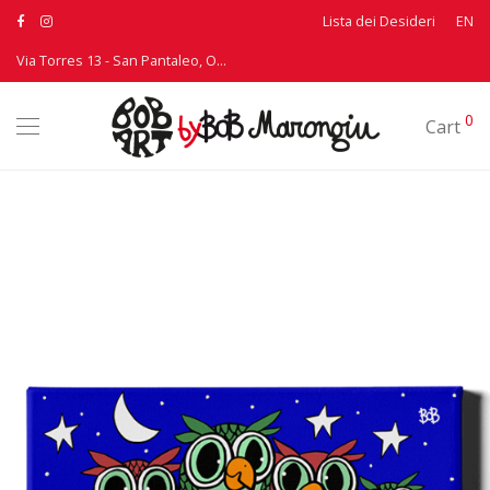
Lista dei Desideri
EN
Via Torres 13 - San Pantaleo, Olbia - T: +39 339 3895530
0
Cart